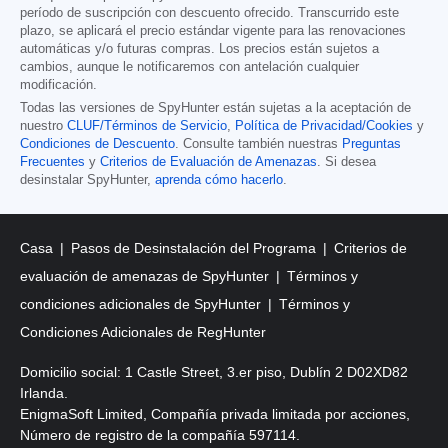
período de suscripción con descuento ofrecido. Transcurrido este
plazo, se aplicará el precio estándar vigente para las renovaciones
automáticas y/o futuras compras. Los precios están sujetos a
cambios, aunque le notificaremos con antelación cualquier
modificación.
Todas las versiones de SpyHunter están sujetas a la aceptación de
nuestro
CLUF/Términos de Servicio
,
Política de Privacidad/Cookies
y
Condiciones de Descuento
. Consulte también nuestras
Preguntas
Frecuentes
y
Criterios de Evaluación de Amenazas
. Si desea
desinstalar SpyHunter,
aprenda cómo hacerlo
.
Casa
Pasos de Desinstalación del Programa
Criterios de
evaluación de amenazas de SpyHunter
Términos y
condiciones adicionales de SpyHunter
Términos y
Condiciones Adicionales de RegHunter
Domicilio social: 1 Castle Street, 3.er piso, Dublín 2 D02XD82
Irlanda.
EnigmaSoft Limited, Compañía privada limitada por acciones,
Número de registro de la compañía 597114.