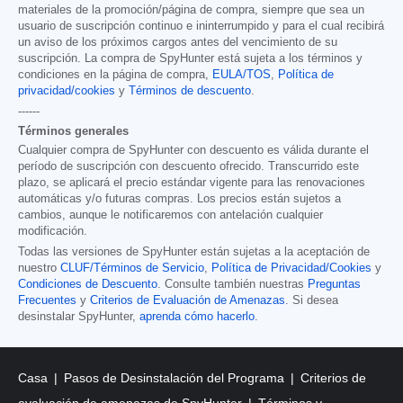
materiales de la promoción/página de compra, siempre que sea un
usuario de suscripción continuo e ininterrumpido y para el cual recibirá
un aviso de los próximos cargos antes del vencimiento de su
suscripción. La compra de SpyHunter está sujeta a los términos y
condiciones en la página de compra,
EULA/TOS
,
Política de
privacidad/cookies
y
Términos de descuento
.
------
Términos generales
Cualquier compra de SpyHunter con descuento es válida durante el
período de suscripción con descuento ofrecido. Transcurrido este
plazo, se aplicará el precio estándar vigente para las renovaciones
automáticas y/o futuras compras. Los precios están sujetos a
cambios, aunque le notificaremos con antelación cualquier
modificación.
Todas las versiones de SpyHunter están sujetas a la aceptación de
nuestro
CLUF/Términos de Servicio
,
Política de Privacidad/Cookies
y
Condiciones de Descuento
. Consulte también nuestras
Preguntas
Frecuentes
y
Criterios de Evaluación de Amenazas
. Si desea
desinstalar SpyHunter,
aprenda cómo hacerlo
.
Casa
Pasos de Desinstalación del Programa
Criterios de
evaluación de amenazas de SpyHunter
Términos y