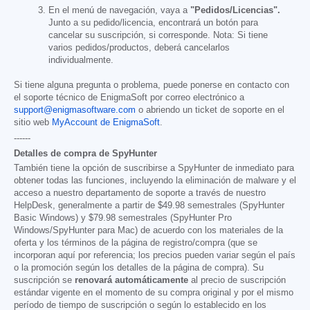
En el menú de navegación, vaya a
"Pedidos/Licencias".
Junto a su pedido/licencia, encontrará un botón para
cancelar su suscripción, si corresponde. Nota: Si tiene
varios pedidos/productos, deberá cancelarlos
individualmente.
Si tiene alguna pregunta o problema, puede ponerse en contacto con
el soporte técnico de EnigmaSoft por correo electrónico a
support@enigmasoftware.com
o abriendo un ticket de soporte en el
sitio web
MyAccount de EnigmaSoft
.
------
Detalles de compra de SpyHunter
También tiene la opción de suscribirse a SpyHunter de inmediato para
obtener todas las funciones, incluyendo la eliminación de malware y el
acceso a nuestro departamento de soporte a través de nuestro
HelpDesk, generalmente a partir de
$49.98
semestrales (SpyHunter
Basic Windows) y
$79.98
semestrales (SpyHunter Pro
Windows/SpyHunter para Mac) de acuerdo con los materiales de la
oferta y los términos de la página de registro/compra (que se
incorporan aquí por referencia; los precios pueden variar según el país
o la promoción según los detalles de la página de compra). Su
suscripción se
renovará automáticamente
al precio de suscripción
estándar vigente en el momento de su compra original y por el mismo
período de tiempo de suscripción o según lo establecido en los