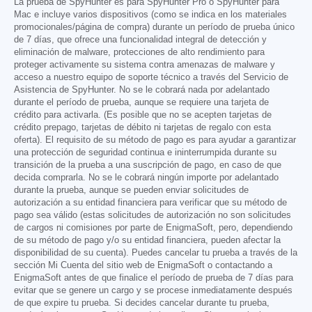
La prueba de SpyHunter es para SpyHunter Pro o SpyHunter para
Mac e incluye varios dispositivos (como se indica en los materiales
promocionales/página de compra) durante un período de prueba único
de 7 días, que ofrece una funcionalidad integral de detección y
eliminación de malware, protecciones de alto rendimiento para
proteger activamente su sistema contra amenazas de malware y
acceso a nuestro equipo de soporte técnico a través del Servicio de
Asistencia de SpyHunter. No se le cobrará nada por adelantado
durante el período de prueba, aunque se requiere una tarjeta de
crédito para activarla. (Es posible que no se acepten tarjetas de
crédito prepago, tarjetas de débito ni tarjetas de regalo con esta
oferta). El requisito de su método de pago es para ayudar a garantizar
una protección de seguridad continua e ininterrumpida durante su
transición de la prueba a una suscripción de pago, en caso de que
decida comprarla. No se le cobrará ningún importe por adelantado
durante la prueba, aunque se pueden enviar solicitudes de
autorización a su entidad financiera para verificar que su método de
pago sea válido (estas solicitudes de autorización no son solicitudes
de cargos ni comisiones por parte de EnigmaSoft, pero, dependiendo
de su método de pago y/o su entidad financiera, pueden afectar la
disponibilidad de su cuenta). Puedes cancelar tu prueba a través de la
sección Mi Cuenta del sitio web de EnigmaSoft o contactando a
EnigmaSoft antes de que finalice el período de prueba de 7 días para
evitar que se genere un cargo y se procese inmediatamente después
de que expire tu prueba. Si decides cancelar durante tu prueba,