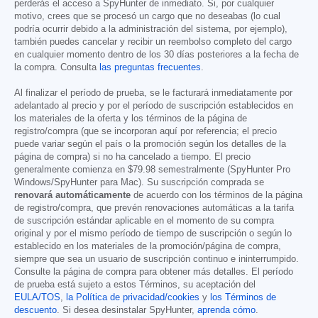
perderás el acceso a SpyHunter de inmediato. Si, por cualquier
motivo, crees que se procesó un cargo que no deseabas (lo cual
podría ocurrir debido a la administración del sistema, por ejemplo),
también puedes cancelar y recibir un reembolso completo del cargo
en cualquier momento dentro de los 30 días posteriores a la fecha de
la compra. Consulta
las preguntas frecuentes
.
Al finalizar el período de prueba, se le facturará inmediatamente por
adelantado al precio y por el período de suscripción establecidos en
los materiales de la oferta y los términos de la página de
registro/compra (que se incorporan aquí por referencia; el precio
puede variar según el país o la promoción según los detalles de la
página de compra) si no ha cancelado a tiempo. El precio
generalmente comienza en
$79.98
semestralmente (SpyHunter Pro
Windows/SpyHunter para Mac). Su suscripción comprada se
renovará automáticamente
de acuerdo con los términos de la página
de registro/compra, que prevén renovaciones automáticas a la tarifa
de suscripción estándar aplicable en el momento de su compra
original y por el mismo período de tiempo de suscripción o según lo
establecido en los materiales de la promoción/página de compra,
siempre que sea un usuario de suscripción continuo e ininterrumpido.
Consulte la página de compra para obtener más detalles. El período
de prueba está sujeto a estos Términos, su aceptación del
EULA/TOS
,
la Política de privacidad/cookies
y
los Términos de
descuento
. Si desea desinstalar SpyHunter,
aprenda cómo
.