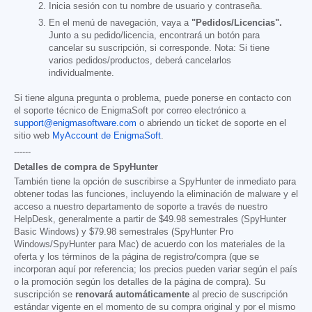
Inicia sesión con tu nombre de usuario y contraseña.
En el menú de navegación, vaya a
"Pedidos/Licencias".
Junto a su pedido/licencia, encontrará un botón para
cancelar su suscripción, si corresponde. Nota: Si tiene
varios pedidos/productos, deberá cancelarlos
individualmente.
Si tiene alguna pregunta o problema, puede ponerse en contacto con
el soporte técnico de EnigmaSoft por correo electrónico a
support@enigmasoftware.com
o abriendo un ticket de soporte en el
sitio web
MyAccount de EnigmaSoft
.
------
Detalles de compra de SpyHunter
También tiene la opción de suscribirse a SpyHunter de inmediato para
obtener todas las funciones, incluyendo la eliminación de malware y el
acceso a nuestro departamento de soporte a través de nuestro
HelpDesk, generalmente a partir de
$49.98
semestrales (SpyHunter
Basic Windows) y
$79.98
semestrales (SpyHunter Pro
Windows/SpyHunter para Mac) de acuerdo con los materiales de la
oferta y los términos de la página de registro/compra (que se
incorporan aquí por referencia; los precios pueden variar según el país
o la promoción según los detalles de la página de compra). Su
suscripción se
renovará automáticamente
al precio de suscripción
estándar vigente en el momento de su compra original y por el mismo