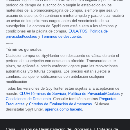
período de tiempo de suscripción o según lo establecido en los
materiales de la promoción/página de compra, siempre que sea un
usuario de suscripción continuo e ininterrumpido y para el cual recibirá
un aviso de los próximos cargos antes del vencimiento de su
suscripción. La compra de SpyHunter está sujeta a los términos y
condiciones en la página de compra,
EULA/TOS
,
Política de
privacidad/cookies
y
Términos de descuento
.
------
Términos generales
Cualquier compra de SpyHunter con descuento es válida durante el
período de suscripción con descuento ofrecido. Transcurrido este
plazo, se aplicará el precio estándar vigente para las renovaciones
automáticas y/o futuras compras. Los precios están sujetos a
cambios, aunque le notificaremos con antelación cualquier
modificación.
Todas las versiones de SpyHunter están sujetas a la aceptación de
nuestro
CLUF/Términos de Servicio
,
Política de Privacidad/Cookies
y
Condiciones de Descuento
. Consulte también nuestras
Preguntas
Frecuentes
y
Criterios de Evaluación de Amenazas
. Si desea
desinstalar SpyHunter,
aprenda cómo hacerlo
.
Casa
Pasos de Desinstalación del Programa
Criterios de