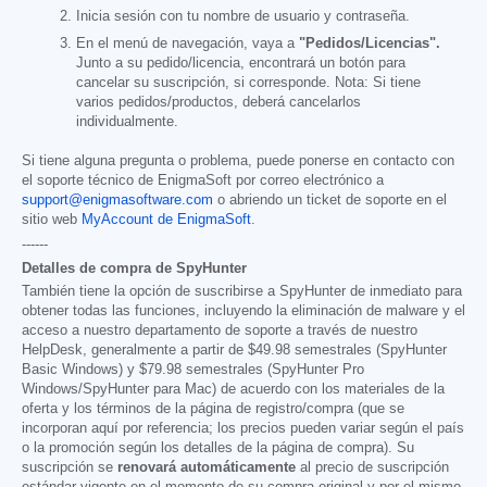
Inicia sesión con tu nombre de usuario y contraseña.
En el menú de navegación, vaya a
"Pedidos/Licencias".
Junto a su pedido/licencia, encontrará un botón para
cancelar su suscripción, si corresponde. Nota: Si tiene
varios pedidos/productos, deberá cancelarlos
individualmente.
Si tiene alguna pregunta o problema, puede ponerse en contacto con
el soporte técnico de EnigmaSoft por correo electrónico a
support@enigmasoftware.com
o abriendo un ticket de soporte en el
sitio web
MyAccount de EnigmaSoft
.
------
Detalles de compra de SpyHunter
También tiene la opción de suscribirse a SpyHunter de inmediato para
obtener todas las funciones, incluyendo la eliminación de malware y el
acceso a nuestro departamento de soporte a través de nuestro
HelpDesk, generalmente a partir de
$49.98
semestrales (SpyHunter
Basic Windows) y
$79.98
semestrales (SpyHunter Pro
Windows/SpyHunter para Mac) de acuerdo con los materiales de la
oferta y los términos de la página de registro/compra (que se
incorporan aquí por referencia; los precios pueden variar según el país
o la promoción según los detalles de la página de compra). Su
suscripción se
renovará automáticamente
al precio de suscripción
estándar vigente en el momento de su compra original y por el mismo