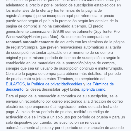
Al finalizar el período de prueba, se le facturará inmediatamente por
adelantado al precio y por el período de suscripción establecidos en
los materiales de la oferta y los términos de la página de
registro/compra (que se incorporan aquí por referencia; el precio
puede variar según el país o la promoción según los detalles de la
página de compra) si no ha cancelado a tiempo. El precio
generalmente comienza en
$79.98
semestralmente (SpyHunter Pro
Windows/SpyHunter para Mac). Su suscripción comprada se
renovará automáticamente
de acuerdo con los términos de la página
de registro/compra, que prevén renovaciones automáticas a la tarifa
de suscripción estándar aplicable en el momento de su compra
original y por el mismo período de tiempo de suscripción o según lo
establecido en los materiales de la promoción/página de compra,
siempre que sea un usuario de suscripción continuo e ininterrumpido.
Consulte la página de compra para obtener más detalles. El período
de prueba está sujeto a estos Términos, su aceptación del
EULA/TOS
,
la Política de privacidad/cookies
y
los Términos de
descuento
. Si desea desinstalar SpyHunter,
aprenda cómo
.
Para el pago de la renovación automática de su suscripción, se le
enviará un recordatorio por correo electrónico a la dirección de correo
electrónico que proporcionó al registrarse, antes de cada fecha de
pago. Al inicio de su período de prueba, recibirá un código de
activación que se limita a un solo uso por período de prueba y para un
solo dispositivo por cuenta. Su suscripción se renovará
automáticamente al precio y por el período de suscripción de acuerdo