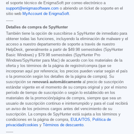
el soporte técnico de EnigmaSoft por correo electrónico a
support@enigmasoftware.com
o abriendo un ticket de soporte en el
sitio web
MyAccount de EnigmaSoft
.
------
Detalles de compra de SpyHunter
También tiene la opción de suscribirse a SpyHunter de inmediato para
obtener todas las funciones, incluyendo la eliminación de malware y el
acceso a nuestro departamento de soporte a través de nuestro
HelpDesk, generalmente a partir de
$49.98
semestrales (SpyHunter
Basic Windows) y
$79.98
semestrales (SpyHunter Pro
Windows/SpyHunter para Mac) de acuerdo con los materiales de la
oferta y los términos de la página de registro/compra (que se
incorporan aquí por referencia; los precios pueden variar según el país
o la promoción según los detalles de la página de compra). Su
suscripción se
renovará automáticamente
al precio de suscripción
estándar vigente en el momento de su compra original y por el mismo
período de tiempo de suscripción o según lo establecido en los
materiales de la promoción/página de compra, siempre que sea un
usuario de suscripción continuo e ininterrumpido y para el cual recibirá
un aviso de los próximos cargos antes del vencimiento de su
suscripción. La compra de SpyHunter está sujeta a los términos y
condiciones en la página de compra,
EULA/TOS
,
Política de
privacidad/cookies
y
Términos de descuento
.
------