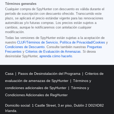
Términos generales
Cualquier compra de SpyHunter con descuento es válida durante el
período de suscripción con descuento ofrecido. Transcurrido este
plazo, se aplicará el precio estándar vigente para las renovaciones
automáticas y/o futuras compras. Los precios están sujetos a
cambios, aunque le notificaremos con antelación cualquier
modificación.
Todas las versiones de SpyHunter están sujetas a la aceptación de
nuestro
CLUF/Términos de Servicio
,
Política de Privacidad/Cookies
y
Condiciones de Descuento
. Consulte también nuestras
Preguntas
Frecuentes
y
Criterios de Evaluación de Amenazas
. Si desea
desinstalar SpyHunter,
aprenda cómo hacerlo
.
Casa
Pasos de Desinstalación del Programa
Criterios de
evaluación de amenazas de SpyHunter
Términos y
condiciones adicionales de SpyHunter
Términos y
Condiciones Adicionales de RegHunter
Domicilio social: 1 Castle Street, 3.er piso, Dublín 2 D02XD82
Irlanda.