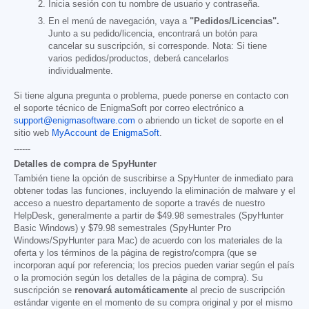
Inicia sesión con tu nombre de usuario y contraseña.
En el menú de navegación, vaya a
"Pedidos/Licencias".
Junto a su pedido/licencia, encontrará un botón para
cancelar su suscripción, si corresponde. Nota: Si tiene
varios pedidos/productos, deberá cancelarlos
individualmente.
Si tiene alguna pregunta o problema, puede ponerse en contacto con
el soporte técnico de EnigmaSoft por correo electrónico a
support@enigmasoftware.com
o abriendo un ticket de soporte en el
sitio web
MyAccount de EnigmaSoft
.
------
Detalles de compra de SpyHunter
También tiene la opción de suscribirse a SpyHunter de inmediato para
obtener todas las funciones, incluyendo la eliminación de malware y el
acceso a nuestro departamento de soporte a través de nuestro
HelpDesk, generalmente a partir de
$49.98
semestrales (SpyHunter
Basic Windows) y
$79.98
semestrales (SpyHunter Pro
Windows/SpyHunter para Mac) de acuerdo con los materiales de la
oferta y los términos de la página de registro/compra (que se
incorporan aquí por referencia; los precios pueden variar según el país
o la promoción según los detalles de la página de compra). Su
suscripción se
renovará automáticamente
al precio de suscripción
estándar vigente en el momento de su compra original y por el mismo