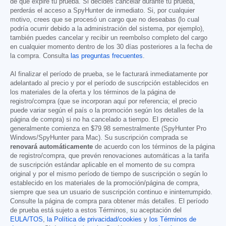
de que expire tu prueba. Si decides cancelar durante tu prueba,
perderás el acceso a SpyHunter de inmediato. Si, por cualquier
motivo, crees que se procesó un cargo que no deseabas (lo cual
podría ocurrir debido a la administración del sistema, por ejemplo),
también puedes cancelar y recibir un reembolso completo del cargo
en cualquier momento dentro de los 30 días posteriores a la fecha de
la compra. Consulta
las preguntas frecuentes
.
Al finalizar el período de prueba, se le facturará inmediatamente por
adelantado al precio y por el período de suscripción establecidos en
los materiales de la oferta y los términos de la página de
registro/compra (que se incorporan aquí por referencia; el precio
puede variar según el país o la promoción según los detalles de la
página de compra) si no ha cancelado a tiempo. El precio
generalmente comienza en
$79.98
semestralmente (SpyHunter Pro
Windows/SpyHunter para Mac). Su suscripción comprada se
renovará automáticamente
de acuerdo con los términos de la página
de registro/compra, que prevén renovaciones automáticas a la tarifa
de suscripción estándar aplicable en el momento de su compra
original y por el mismo período de tiempo de suscripción o según lo
establecido en los materiales de la promoción/página de compra,
siempre que sea un usuario de suscripción continuo e ininterrumpido.
Consulte la página de compra para obtener más detalles. El período
de prueba está sujeto a estos Términos, su aceptación del
EULA/TOS
,
la Política de privacidad/cookies
y
los Términos de