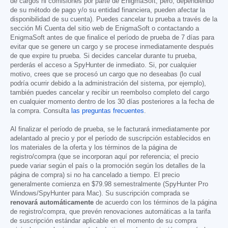
de cargos ni comisiones por parte de EnigmaSoft, pero, dependiendo
de su método de pago y/o su entidad financiera, pueden afectar la
disponibilidad de su cuenta). Puedes cancelar tu prueba a través de la
sección Mi Cuenta del sitio web de EnigmaSoft o contactando a
EnigmaSoft antes de que finalice el período de prueba de 7 días para
evitar que se genere un cargo y se procese inmediatamente después
de que expire tu prueba. Si decides cancelar durante tu prueba,
perderás el acceso a SpyHunter de inmediato. Si, por cualquier
motivo, crees que se procesó un cargo que no deseabas (lo cual
podría ocurrir debido a la administración del sistema, por ejemplo),
también puedes cancelar y recibir un reembolso completo del cargo
en cualquier momento dentro de los 30 días posteriores a la fecha de
la compra. Consulta
las preguntas frecuentes
.
Al finalizar el período de prueba, se le facturará inmediatamente por
adelantado al precio y por el período de suscripción establecidos en
los materiales de la oferta y los términos de la página de
registro/compra (que se incorporan aquí por referencia; el precio
puede variar según el país o la promoción según los detalles de la
página de compra) si no ha cancelado a tiempo. El precio
generalmente comienza en
$79.98
semestralmente (SpyHunter Pro
Windows/SpyHunter para Mac). Su suscripción comprada se
renovará automáticamente
de acuerdo con los términos de la página
de registro/compra, que prevén renovaciones automáticas a la tarifa
de suscripción estándar aplicable en el momento de su compra