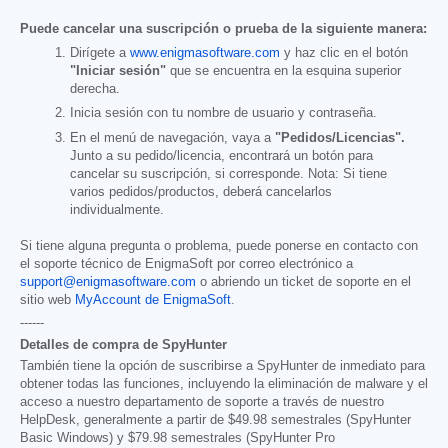
Puede cancelar una suscripción o prueba de la siguiente manera:
Dirígete a
www.enigmasoftware.com
y haz clic en el botón
"Iniciar sesión"
que se encuentra en la esquina superior
derecha.
Inicia sesión con tu nombre de usuario y contraseña.
En el menú de navegación, vaya a
"Pedidos/Licencias".
Junto a su pedido/licencia, encontrará un botón para
cancelar su suscripción, si corresponde. Nota: Si tiene
varios pedidos/productos, deberá cancelarlos
individualmente.
Si tiene alguna pregunta o problema, puede ponerse en contacto con
el soporte técnico de EnigmaSoft por correo electrónico a
support@enigmasoftware.com
o abriendo un ticket de soporte en el
sitio web
MyAccount de EnigmaSoft
.
------
Detalles de compra de SpyHunter
También tiene la opción de suscribirse a SpyHunter de inmediato para
obtener todas las funciones, incluyendo la eliminación de malware y el
acceso a nuestro departamento de soporte a través de nuestro
HelpDesk, generalmente a partir de
$49.98
semestrales (SpyHunter
Basic Windows) y
$79.98
semestrales (SpyHunter Pro