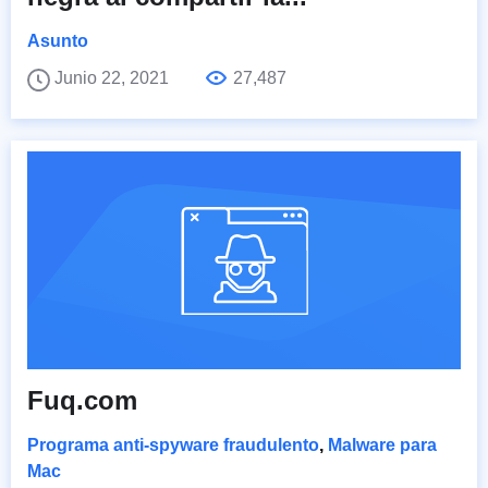
Asunto
Junio 22, 2021
27,487
Fuq.com
Programa anti-spyware fraudulento
,
Malware para
Mac