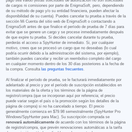
pago sea válido (estas solicitudes de autorización no son solicitudes
de cargos ni comisiones por parte de EnigmaSoft, pero, dependiendo
de su método de pago y/o su entidad financiera, pueden afectar la
disponibilidad de su cuenta). Puedes cancelar tu prueba a través de la
sección Mi Cuenta del sitio web de EnigmaSoft o contactando a
EnigmaSoft antes de que finalice el período de prueba de 7 días para
evitar que se genere un cargo y se procese inmediatamente después
de que expire tu prueba. Si decides cancelar durante tu prueba,
perderás el acceso a SpyHunter de inmediato. Si, por cualquier
motivo, crees que se procesó un cargo que no deseabas (lo cual
podría ocurrir debido a la administración del sistema, por ejemplo),
también puedes cancelar y recibir un reembolso completo del cargo
en cualquier momento dentro de los 30 días posteriores a la fecha de
la compra. Consulta
las preguntas frecuentes
.
Al finalizar el período de prueba, se le facturará inmediatamente por
adelantado al precio y por el período de suscripción establecidos en
los materiales de la oferta y los términos de la página de
registro/compra (que se incorporan aquí por referencia; el precio
puede variar según el país o la promoción según los detalles de la
página de compra) si no ha cancelado a tiempo. El precio
generalmente comienza en
$79.98
semestralmente (SpyHunter Pro
Windows/SpyHunter para Mac). Su suscripción comprada se
renovará automáticamente
de acuerdo con los términos de la página
de registro/compra, que prevén renovaciones automáticas a la tarifa