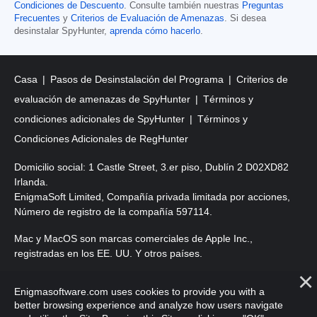
Condiciones de Descuento
. Consulte también nuestras
Preguntas
Frecuentes
y
Criterios de Evaluación de Amenazas
. Si desea
desinstalar SpyHunter,
aprenda cómo hacerlo
.
Casa
Pasos de Desinstalación del Programa
Criterios de
evaluación de amenazas de SpyHunter
Términos y
condiciones adicionales de SpyHunter
Términos y
Condiciones Adicionales de RegHunter
Domicilio social: 1 Castle Street, 3.er piso, Dublín 2 D02XD82
Irlanda.
EnigmaSoft Limited, Compañía privada limitada por acciones,
Número de registro de la compañía 597114.
Mac y MacOS son marcas comerciales de Apple Inc.,
registradas en los EE. UU. Y otros países.
Copyright 2016-
2026
. EnigmaSoft Ltd. Todos los derechos
Enigmasoftware.com uses cookies to provide you with a
reservados.
better browsing experience and analyze how users navigate