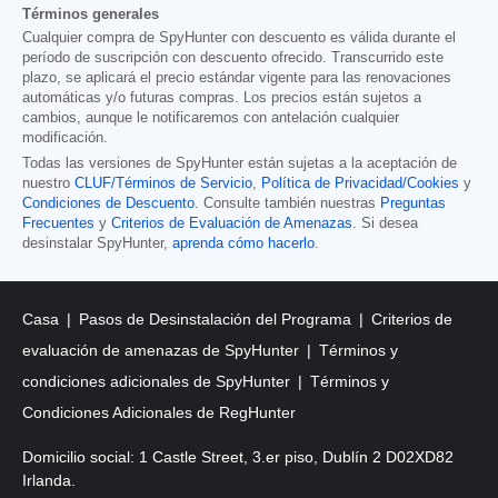
Términos generales
Cualquier compra de SpyHunter con descuento es válida durante el
período de suscripción con descuento ofrecido. Transcurrido este
plazo, se aplicará el precio estándar vigente para las renovaciones
automáticas y/o futuras compras. Los precios están sujetos a
cambios, aunque le notificaremos con antelación cualquier
modificación.
Todas las versiones de SpyHunter están sujetas a la aceptación de
nuestro
CLUF/Términos de Servicio
,
Política de Privacidad/Cookies
y
Condiciones de Descuento
. Consulte también nuestras
Preguntas
Frecuentes
y
Criterios de Evaluación de Amenazas
. Si desea
desinstalar SpyHunter,
aprenda cómo hacerlo
.
Casa
Pasos de Desinstalación del Programa
Criterios de
evaluación de amenazas de SpyHunter
Términos y
condiciones adicionales de SpyHunter
Términos y
Condiciones Adicionales de RegHunter
Domicilio social: 1 Castle Street, 3.er piso, Dublín 2 D02XD82
Irlanda.