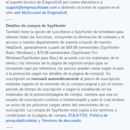
el soporte técnico de EnigmaSoft por correo electrónico a
support@enigmasoftware.com
o abriendo un ticket de soporte en el
sitio web
MyAccount de EnigmaSoft
.
------
Detalles de compra de SpyHunter
También tiene la opción de suscribirse a SpyHunter de inmediato para
obtener todas las funciones, incluyendo la eliminación de malware y el
acceso a nuestro departamento de soporte a través de nuestro
HelpDesk, generalmente a partir de
$49.98
semestrales (SpyHunter
Basic Windows) y
$79.98
semestrales (SpyHunter Pro
Windows/SpyHunter para Mac) de acuerdo con los materiales de la
oferta y los términos de la página de registro/compra (que se
incorporan aquí por referencia; los precios pueden variar según el país
o la promoción según los detalles de la página de compra). Su
suscripción se
renovará automáticamente
al precio de suscripción
estándar vigente en el momento de su compra original y por el mismo
período de tiempo de suscripción o según lo establecido en los
materiales de la promoción/página de compra, siempre que sea un
usuario de suscripción continuo e ininterrumpido y para el cual recibirá
un aviso de los próximos cargos antes del vencimiento de su
suscripción. La compra de SpyHunter está sujeta a los términos y
condiciones en la página de compra,
EULA/TOS
,
Política de
privacidad/cookies
y
Términos de descuento
.
------