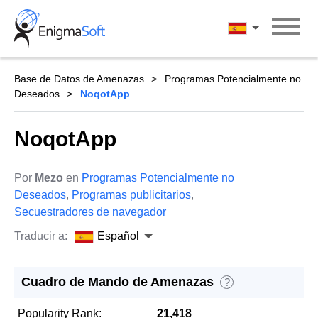
Skip
to
Español
content
Base de Datos de Amenazas
Programas Potencialmente no
Deseados
NoqotApp
NoqotApp
Por
Mezo
en
Programas Potencialmente no
Deseados
,
Programas publicitarios
,
Secuestradores de navegador
Traducir a:
Español
Cuadro de Mando de Amenazas
?
Popularity Rank:
21,418