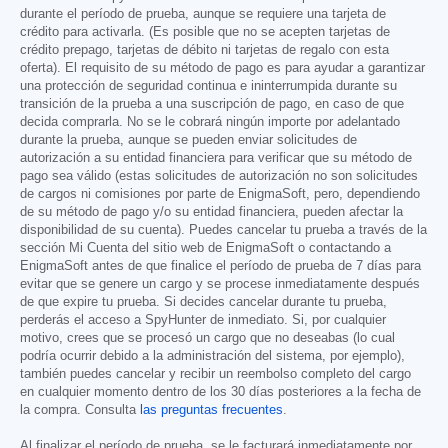
durante el período de prueba, aunque se requiere una tarjeta de
crédito para activarla. (Es posible que no se acepten tarjetas de
crédito prepago, tarjetas de débito ni tarjetas de regalo con esta
oferta). El requisito de su método de pago es para ayudar a garantizar
una protección de seguridad continua e ininterrumpida durante su
transición de la prueba a una suscripción de pago, en caso de que
decida comprarla. No se le cobrará ningún importe por adelantado
durante la prueba, aunque se pueden enviar solicitudes de
autorización a su entidad financiera para verificar que su método de
pago sea válido (estas solicitudes de autorización no son solicitudes
de cargos ni comisiones por parte de EnigmaSoft, pero, dependiendo
de su método de pago y/o su entidad financiera, pueden afectar la
disponibilidad de su cuenta). Puedes cancelar tu prueba a través de la
sección Mi Cuenta del sitio web de EnigmaSoft o contactando a
EnigmaSoft antes de que finalice el período de prueba de 7 días para
evitar que se genere un cargo y se procese inmediatamente después
de que expire tu prueba. Si decides cancelar durante tu prueba,
perderás el acceso a SpyHunter de inmediato. Si, por cualquier
motivo, crees que se procesó un cargo que no deseabas (lo cual
podría ocurrir debido a la administración del sistema, por ejemplo),
también puedes cancelar y recibir un reembolso completo del cargo
en cualquier momento dentro de los 30 días posteriores a la fecha de
la compra. Consulta
las preguntas frecuentes
.
Al finalizar el período de prueba, se le facturará inmediatamente por