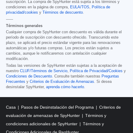
suscripción. La compra de SpyHunter está sujeta a los términos y
condiciones en la página de compra,
EULA/TOS
,
Política de
privacidad/cookies
y
Términos de descuento
.
------
Términos generales
Cualquier compra de SpyHunter con descuento es válida durante el
período de suscripción con descuento ofrecido. Transcurrido este
plazo, se aplicará el precio estándar vigente para las renovaciones
automáticas y/o futuras compras. Los precios están sujetos a
cambios, aunque le notificaremos con antelación cualquier
modificación.
Todas las versiones de SpyHunter están sujetas a la aceptación de
nuestro
CLUF/Términos de Servicio
,
Política de Privacidad/Cookies
y
Condiciones de Descuento
. Consulte también nuestras
Preguntas
Frecuentes
y
Criterios de Evaluación de Amenazas
. Si desea
desinstalar SpyHunter,
aprenda cómo hacerlo
.
Casa
Pasos de Desinstalación del Programa
Criterios de
evaluación de amenazas de SpyHunter
Términos y
condiciones adicionales de SpyHunter
Términos y
Condiciones Adicionales de RegHunter