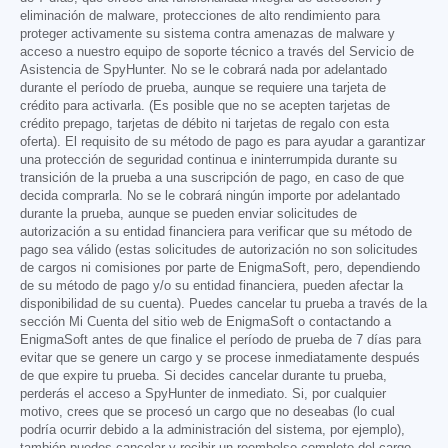
eliminación de malware, protecciones de alto rendimiento para
proteger activamente su sistema contra amenazas de malware y
acceso a nuestro equipo de soporte técnico a través del Servicio de
Asistencia de SpyHunter. No se le cobrará nada por adelantado
durante el período de prueba, aunque se requiere una tarjeta de
crédito para activarla. (Es posible que no se acepten tarjetas de
crédito prepago, tarjetas de débito ni tarjetas de regalo con esta
oferta). El requisito de su método de pago es para ayudar a garantizar
una protección de seguridad continua e ininterrumpida durante su
transición de la prueba a una suscripción de pago, en caso de que
decida comprarla. No se le cobrará ningún importe por adelantado
durante la prueba, aunque se pueden enviar solicitudes de
autorización a su entidad financiera para verificar que su método de
pago sea válido (estas solicitudes de autorización no son solicitudes
de cargos ni comisiones por parte de EnigmaSoft, pero, dependiendo
de su método de pago y/o su entidad financiera, pueden afectar la
disponibilidad de su cuenta). Puedes cancelar tu prueba a través de la
sección Mi Cuenta del sitio web de EnigmaSoft o contactando a
EnigmaSoft antes de que finalice el período de prueba de 7 días para
evitar que se genere un cargo y se procese inmediatamente después
de que expire tu prueba. Si decides cancelar durante tu prueba,
perderás el acceso a SpyHunter de inmediato. Si, por cualquier
motivo, crees que se procesó un cargo que no deseabas (lo cual
podría ocurrir debido a la administración del sistema, por ejemplo),