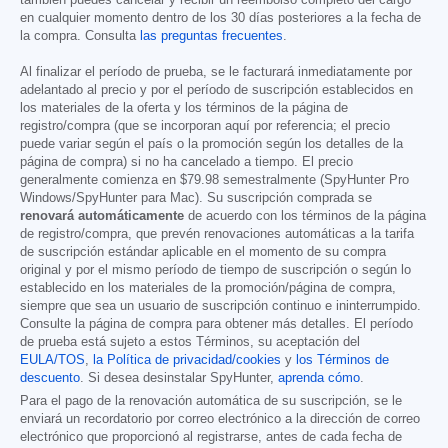
también puedes cancelar y recibir un reembolso completo del cargo
en cualquier momento dentro de los 30 días posteriores a la fecha de
la compra. Consulta
las preguntas frecuentes
.
Al finalizar el período de prueba, se le facturará inmediatamente por
adelantado al precio y por el período de suscripción establecidos en
los materiales de la oferta y los términos de la página de
registro/compra (que se incorporan aquí por referencia; el precio
puede variar según el país o la promoción según los detalles de la
página de compra) si no ha cancelado a tiempo. El precio
generalmente comienza en
$79.98
semestralmente (SpyHunter Pro
Windows/SpyHunter para Mac). Su suscripción comprada se
renovará automáticamente
de acuerdo con los términos de la página
de registro/compra, que prevén renovaciones automáticas a la tarifa
de suscripción estándar aplicable en el momento de su compra
original y por el mismo período de tiempo de suscripción o según lo
establecido en los materiales de la promoción/página de compra,
siempre que sea un usuario de suscripción continuo e ininterrumpido.
Consulte la página de compra para obtener más detalles. El período
de prueba está sujeto a estos Términos, su aceptación del
EULA/TOS
,
la Política de privacidad/cookies
y
los Términos de
descuento
. Si desea desinstalar SpyHunter,
aprenda cómo
.
Para el pago de la renovación automática de su suscripción, se le
enviará un recordatorio por correo electrónico a la dirección de correo
electrónico que proporcionó al registrarse, antes de cada fecha de