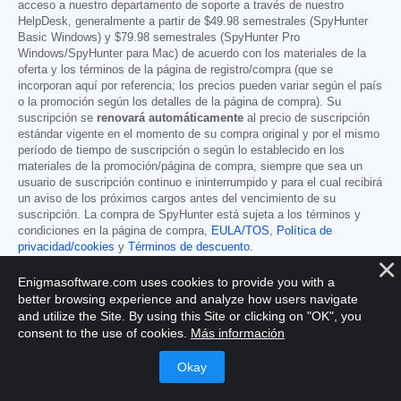
acceso a nuestro departamento de soporte a través de nuestro
HelpDesk, generalmente a partir de
$49.98
semestrales (SpyHunter
Basic Windows) y
$79.98
semestrales (SpyHunter Pro
Windows/SpyHunter para Mac) de acuerdo con los materiales de la
oferta y los términos de la página de registro/compra (que se
incorporan aquí por referencia; los precios pueden variar según el país
o la promoción según los detalles de la página de compra). Su
suscripción se
renovará automáticamente
al precio de suscripción
estándar vigente en el momento de su compra original y por el mismo
período de tiempo de suscripción o según lo establecido en los
materiales de la promoción/página de compra, siempre que sea un
usuario de suscripción continuo e ininterrumpido y para el cual recibirá
un aviso de los próximos cargos antes del vencimiento de su
suscripción. La compra de SpyHunter está sujeta a los términos y
condiciones en la página de compra,
EULA/TOS
,
Política de
privacidad/cookies
y
Términos de descuento
.
------
Enigmasoftware.com uses cookies to provide you with a
Términos generales
better browsing experience and analyze how users navigate
Cualquier compra de SpyHunter con descuento es válida durante el
and utilize the Site. By using this Site or clicking on "OK", you
período de suscripción con descuento ofrecido. Transcurrido este
consent to the use of cookies.
Más información
plazo, se aplicará el precio estándar vigente para las renovaciones
automáticas y/o futuras compras. Los precios están sujetos a
cambios, aunque le notificaremos con antelación cualquier
modificación.