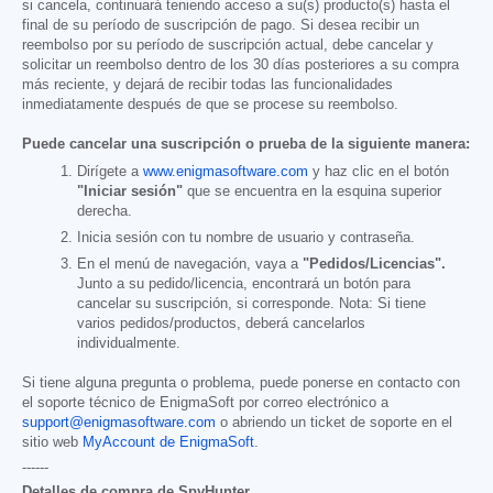
si cancela, continuará teniendo acceso a su(s) producto(s) hasta el
final de su período de suscripción de pago. Si desea recibir un
reembolso por su período de suscripción actual, debe cancelar y
solicitar un reembolso dentro de los 30 días posteriores a su compra
más reciente, y dejará de recibir todas las funcionalidades
inmediatamente después de que se procese su reembolso.
Puede cancelar una suscripción o prueba de la siguiente manera:
Dirígete a
www.enigmasoftware.com
y haz clic en el botón
"Iniciar sesión"
que se encuentra en la esquina superior
derecha.
Inicia sesión con tu nombre de usuario y contraseña.
En el menú de navegación, vaya a
"Pedidos/Licencias".
Junto a su pedido/licencia, encontrará un botón para
cancelar su suscripción, si corresponde. Nota: Si tiene
varios pedidos/productos, deberá cancelarlos
individualmente.
Si tiene alguna pregunta o problema, puede ponerse en contacto con
el soporte técnico de EnigmaSoft por correo electrónico a
support@enigmasoftware.com
o abriendo un ticket de soporte en el
sitio web
MyAccount de EnigmaSoft
.
------
Detalles de compra de SpyHunter