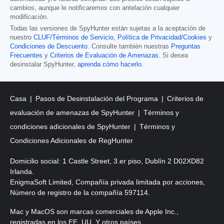
cambios, aunque le notificaremos con antelación cualquier
modificación.
Todas las versiones de SpyHunter están sujetas a la aceptación de
nuestro
CLUF/Términos de Servicio
,
Política de Privacidad/Cookies
y
Condiciones de Descuento
. Consulte también nuestras
Preguntas
Frecuentes
y
Criterios de Evaluación de Amenazas
. Si desea
desinstalar SpyHunter,
aprenda cómo hacerlo
.
Casa
Pasos de Desinstalación del Programa
Criterios de
evaluación de amenazas de SpyHunter
Términos y
condiciones adicionales de SpyHunter
Términos y
Condiciones Adicionales de RegHunter
Domicilio social: 1 Castle Street, 3.er piso, Dublín 2 D02XD82
Irlanda.
EnigmaSoft Limited, Compañía privada limitada por acciones,
Número de registro de la compañía 597114.
Mac y MacOS son marcas comerciales de Apple Inc.,
registradas en los EE. UU. Y otros países.