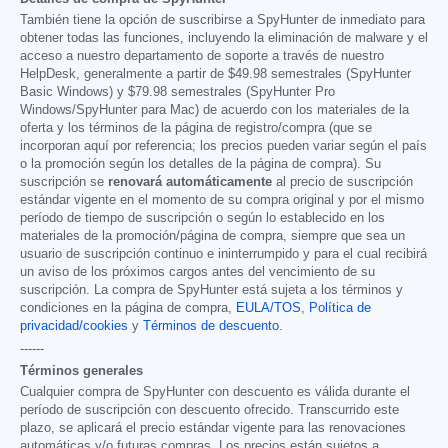
También tiene la opción de suscribirse a SpyHunter de inmediato para
obtener todas las funciones, incluyendo la eliminación de malware y el
acceso a nuestro departamento de soporte a través de nuestro
HelpDesk, generalmente a partir de
$49.98
semestrales (SpyHunter
Basic Windows) y
$79.98
semestrales (SpyHunter Pro
Windows/SpyHunter para Mac) de acuerdo con los materiales de la
oferta y los términos de la página de registro/compra (que se
incorporan aquí por referencia; los precios pueden variar según el país
o la promoción según los detalles de la página de compra). Su
suscripción se
renovará automáticamente
al precio de suscripción
estándar vigente en el momento de su compra original y por el mismo
período de tiempo de suscripción o según lo establecido en los
materiales de la promoción/página de compra, siempre que sea un
usuario de suscripción continuo e ininterrumpido y para el cual recibirá
un aviso de los próximos cargos antes del vencimiento de su
suscripción. La compra de SpyHunter está sujeta a los términos y
condiciones en la página de compra,
EULA/TOS
,
Política de
privacidad/cookies
y
Términos de descuento
.
------
Términos generales
Cualquier compra de SpyHunter con descuento es válida durante el
período de suscripción con descuento ofrecido. Transcurrido este
plazo, se aplicará el precio estándar vigente para las renovaciones
automáticas y/o futuras compras. Los precios están sujetos a